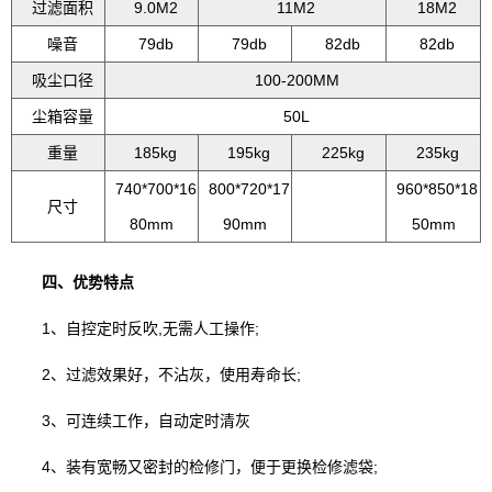
过滤面积
9.0M2
11M2
18M2
噪音
79db
79db
82db
82db
吸尘口径
100-200MM
尘箱容量
50L
重量
185kg
195kg
225kg
235kg
740*700*16
800*720*17
960*850*18
尺寸
80mm
90mm
50mm
四、优势特点
1、自控定时反吹,无需人工操作;
2、过滤效果好，不沾灰，使用寿命长;
3、可连续工作，自动定时清灰
4、装有宽畅又密封的检修门，便于更换检修滤袋;