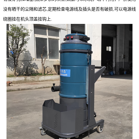
没有晒干的尘隔和滤芯,定期检查电源线及插头是否有破损,可以电源线
绕圈挂在机头顶盖挂钩上.