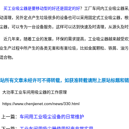
买工业吸尘器是要移动型的好还是固定的好
？工厂车间内工业吸尘器采
动清理，另外定点产生垃圾很多的设备也可以采用固定式工业吸尘器，根
尘器，可以专为一台设备服务，这样可以达到快速及时清理，从源头及时
几年来，随着工业的发展，环保的需求提高，工业吸尘器越来越受欢迎
业吸尘器
业生产过程中所产生的各类无害和有害垃圾，比如金属颗粒、铁屑、油污
混合物。
站所有文章未经许可不得转载，如获准转截请附上原站标题和链
业吸尘器
大功率工业车间用吸尘器的工作原理
https://www.chenjienet.com/news/330.html
上一篇：
车间用工业吸尘设备的日常维护
下一篇：
工业车间用吸尘器使用起来非常实用