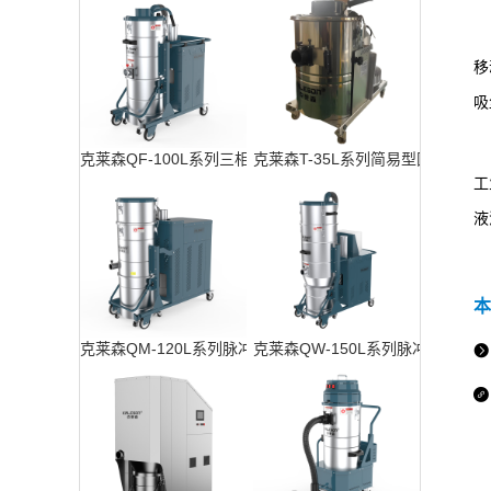
移
吸
近
克莱森QF-100L系列三相工业吸尘器
克莱森T-35L系列简易型固定式工
工
液
本
克莱森QM-120L系列脉冲反吹工业吸尘器
克莱森QW-150L系列脉冲反吹工

